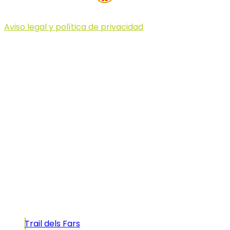
Aviso legal y política de privacidad
© 2023 Illa dels Trails
Illa dels Trails
La Illa dels Trails, un desafío de ensueño
formado por cinco citas únicas y con un
atractivo tan característico que, si te gusta
correr, debes enfrentarte a él.
Carreras
Trail dels Fars