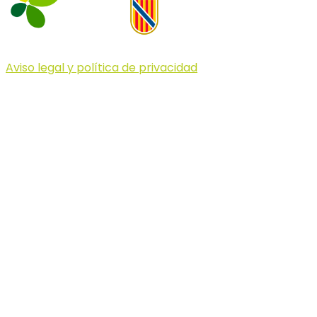
Aviso legal y política de privacidad
© 2023 Illa dels Trails
Illa dels Trails
La Illa dels Trails, un desafío de ensueño
formado por cinco citas únicas y con un
atractivo tan característico que, si te gusta
correr, debes enfrentarte a él.
Carreras