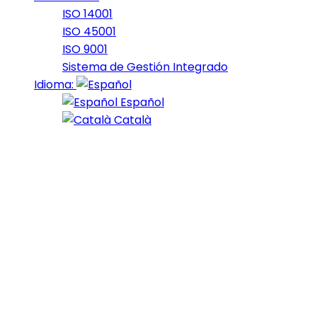
ISO 14001
ISO 45001
ISO 9001
Sistema de Gestión Integrado
Idioma:
Español
Català
22 de April de 2019
Faded
At the end of last year, Bumblebee emerged as one of
the big surprise blockbusters of the year. While
Transformers movies of the past didn’t fare all that
well when it came to approval from critics, the Travis