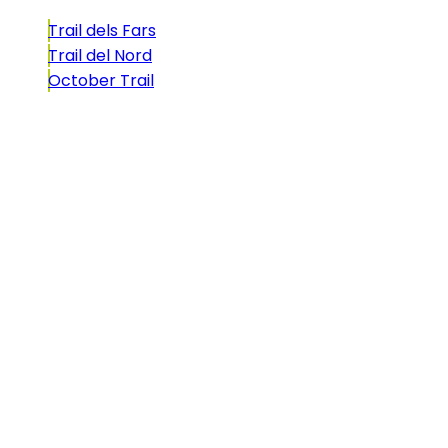
Trail dels Fars
Trail del Nord
October Trail
CONTACTO
comunicacio@biosportmenorca.com
info@elitechip.net
C/ Sant Antoni Maria Claret, 27
C/ Velázquez, 8A
Utilizamos cookies propias y de terceros para fines
analíticos y para mostrarle publicidad personalizada
en base a un perfil elaborado a partir de sus hábitos
de navegación (por ejemplo, páginas visitadas). Clique
AQUÍ para más información. Puede aceptar todas las
cookies pulsando el botón “Aceptar” o configurarlas o