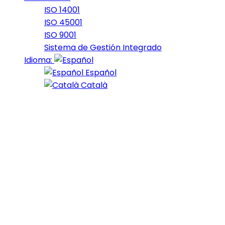
ISO 14001
ISO 45001
ISO 9001
Sistema de Gestión Integrado
Idioma:
Español
Català
22 de April de 2019
Diamond Hard
At the end of last year, Bumblebee emerged as one of
the big surprise blockbusters of the year. While
Transformers movies of the past didn’t fare all that
well when it came to approval from critics, the Travis