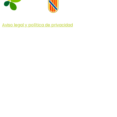
Aviso legal y política de privacidad
© 2023 Illa dels Trails
Illa dels Trails
La Illa dels Trails, un desafío de ensueño
formado por cinco citas únicas y con un
atractivo tan característico que, si te gusta
correr, debes enfrentarte a él.
Carreras