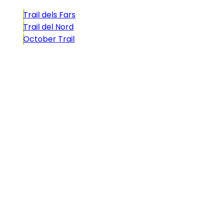
Trail dels Fars
Trail del Nord
October Trail
CONTACTO
comunicacio@biosportmenorca.com
info@elitechip.net
C/ Sant Antoni Maria Claret, 27
C/ Velázquez, 8A
Utilizamos cookies propias y de terceros para fines
analíticos y para mostrarle publicidad personalizada
en base a un perfil elaborado a partir de sus hábitos
de navegación (por ejemplo, páginas visitadas). Clique
AQUÍ para más información. Puede aceptar todas las
cookies pulsando el botón “Aceptar” o configurarlas o