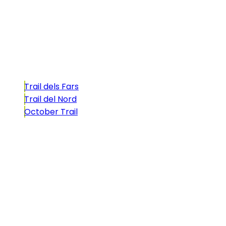
atractivo tan característico que, si te gusta
correr, debes enfrentarte a él.
Carreras
Trail dels Fars
Trail del Nord
October Trail
CONTACTO
comunicacio@biosportmenorca.com
info@elitechip.net
C/ Sant Antoni Maria Claret, 27
C/ Velázquez, 8A