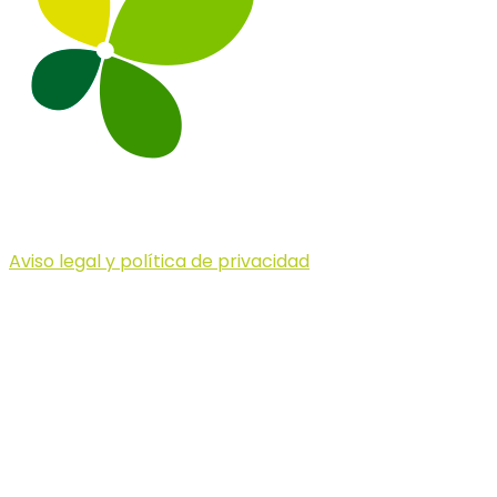
Aviso legal y política de privacidad
© 2023 Illa dels Trails
Illa dels Trails
La Illa dels Trails, un desafío de ensueño
formado por cinco citas únicas y con un