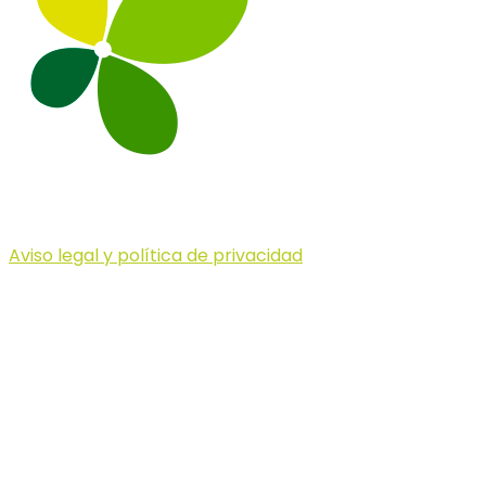
Aviso legal y política de privacidad
© 2023 Illa dels Trails
Illa dels Trails
La Illa dels Trails, un desafío de ensueño
formado por cinco citas únicas y con un