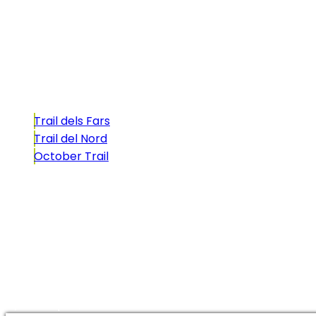
atractivo tan característico que, si te gusta
correr, debes enfrentarte a él.
Carreras
Trail dels Fars
Trail del Nord
October Trail
CONTACTO
comunicacio@biosportmenorca.com
info@elitechip.net
C/ Sant Antoni Maria Claret, 27
C/ Velázquez, 8A