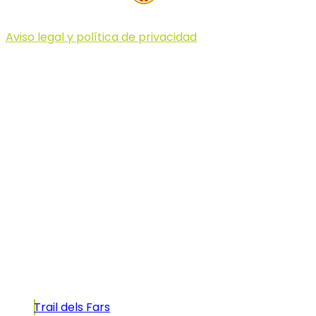
Aviso legal y política de privacidad
© 2023 Illa dels Trails
Illa dels Trails
La Illa dels Trails, un desafío de ensueño
formado por cinco citas únicas y con un
atractivo tan característico que, si te gusta
correr, debes enfrentarte a él.
Carreras
Trail dels Fars