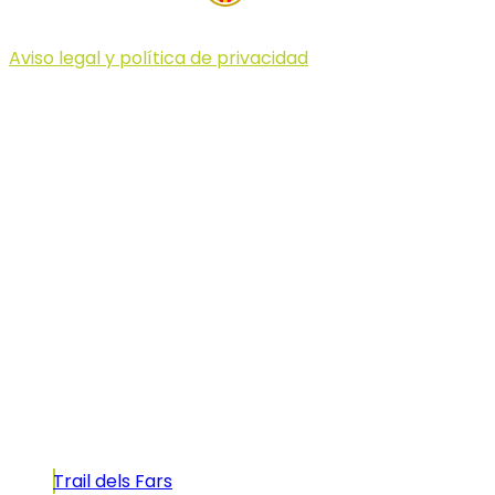
Aviso legal y política de privacidad
© 2023 Illa dels Trails
Illa dels Trails
La Illa dels Trails, un desafío de ensueño
formado por cinco citas únicas y con un
atractivo tan característico que, si te gusta
correr, debes enfrentarte a él.
Carreras
Trail dels Fars