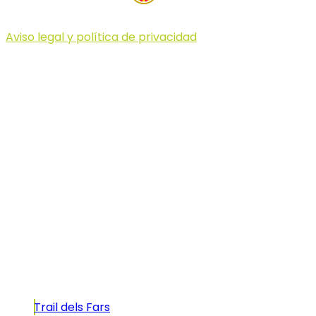
Aviso legal y política de privacidad
© 2023 Illa dels Trails
Illa dels Trails
La Illa dels Trails, un desafío de ensueño
formado por cinco citas únicas y con un
atractivo tan característico que, si te gusta
correr, debes enfrentarte a él.
Carreras
Trail dels Fars