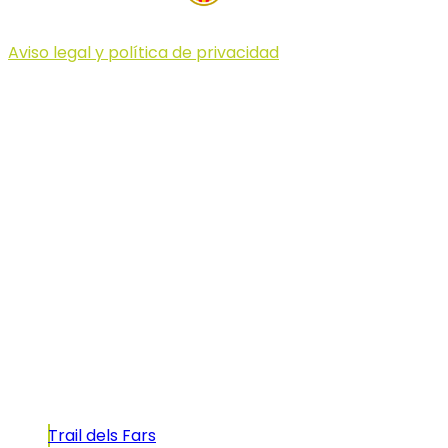
Aviso legal y política de privacidad
© 2023 Illa dels Trails
Illa dels Trails
La Illa dels Trails, un desafío de ensueño
formado por cinco citas únicas y con un
atractivo tan característico que, si te gusta
correr, debes enfrentarte a él.
Carreras
Trail dels Fars