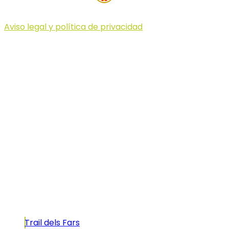
Aviso legal y política de privacidad
© 2023 Illa dels Trails
Illa dels Trails
La Illa dels Trails, un desafío de ensueño
formado por cinco citas únicas y con un
atractivo tan característico que, si te gusta
correr, debes enfrentarte a él.
Carreras
Trail dels Fars