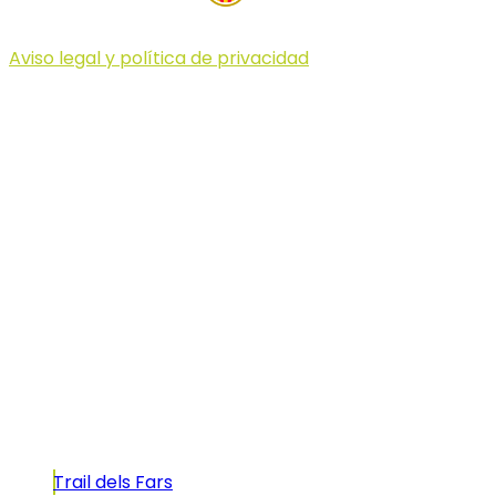
Aviso legal y política de privacidad
© 2023 Illa dels Trails
Illa dels Trails
La Illa dels Trails, un desafío de ensueño
formado por cinco citas únicas y con un
atractivo tan característico que, si te gusta
correr, debes enfrentarte a él.
Carreras
Trail dels Fars