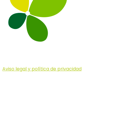
Aviso legal y política de privacidad
© 2023 Illa dels Trails
Illa dels Trails
La Illa dels Trails, un desafío de ensueño
formado por cinco citas únicas y con un