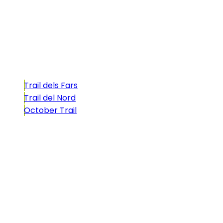
atractivo tan característico que, si te gusta
correr, debes enfrentarte a él.
Carreras
Trail dels Fars
Trail del Nord
October Trail
CONTACTO
comunicacio@biosportmenorca.com
info@elitechip.net
C/ Sant Antoni Maria Claret, 27
C/ Velázquez, 8A