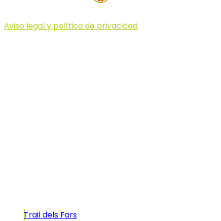
Aviso legal y política de privacidad
© 2023 Illa dels Trails
Illa dels Trails
La Illa dels Trails, un desafío de ensueño
formado por cinco citas únicas y con un
atractivo tan característico que, si te gusta
correr, debes enfrentarte a él.
Carreras
Trail dels Fars