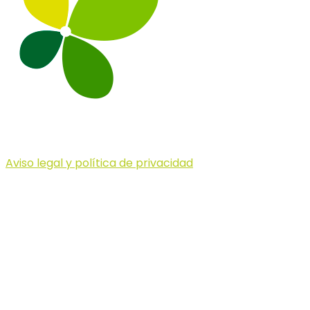
Aviso legal y política de privacidad
© 2023 Illa dels Trails
Illa dels Trails
La Illa dels Trails, un desafío de ensueño
formado por cinco citas únicas y con un