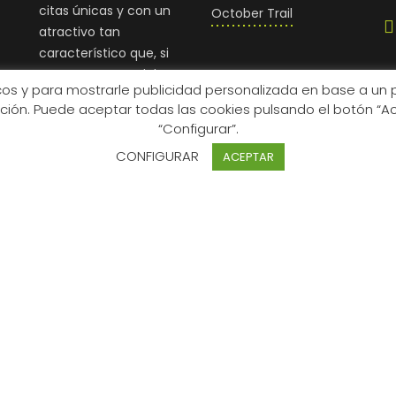
citas únicas y con un
October Trail
atractivo tan
característico que, si
te gusta correr, debes
icos y para mostrarle publicidad personalizada en base a un 
enfrentarte a él.
ción. Puede aceptar todas las cookies pulsando el botón “Ac
“Configurar”.
CONFIGURAR
ACEPTAR
ncia mientras navega por el sitio web. De estas, las cook
iento de las funcionalidades bás
...