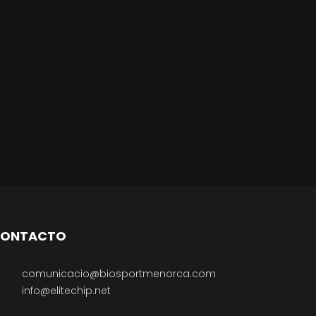
ONTACTO
comunicacio@biosportmenorca.com
info@elitechip.net