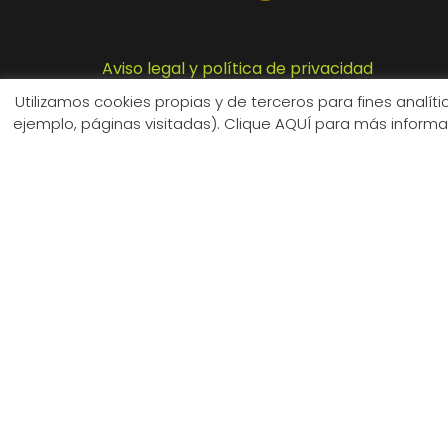
Aviso legal y política de privacidad
Utilizamos cookies propias y de terceros para fines analít
ejemplo, páginas visitadas). Clique AQUÍ para más informa
© 2023 Illa dels Trails
Cerrar
Política de privacidad
Este sitio web utiliza cookies para mejorar su experie
su navegador, ya que son esenciales para el funcionam
Necesarias