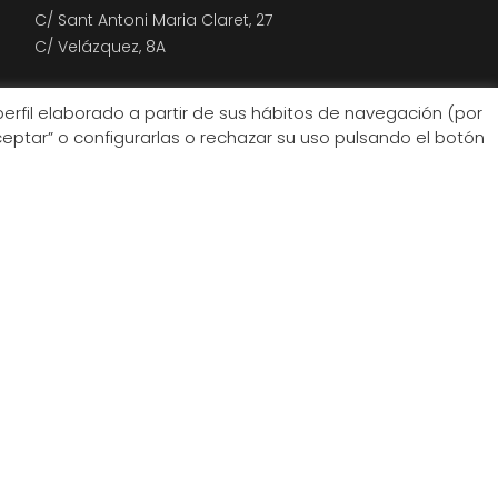
C/ Sant Antoni Maria Claret, 27
C/ Velázquez, 8A
perfil elaborado a partir de sus hábitos de navegación (por
eptar” o configurarlas o rechazar su uso pulsando el botón
ies que se clasifican como necesarias se almacenan en