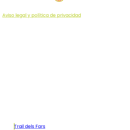
Aviso legal y política de privacidad
© 2023 Illa dels Trails
Illa dels Trails
La Illa dels Trails, un desafío de ensueño
formado por cinco citas únicas y con un
atractivo tan característico que, si te gusta
correr, debes enfrentarte a él.
Carreras
Trail dels Fars