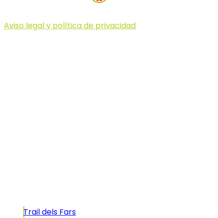
Aviso legal y política de privacidad
© 2023 Illa dels Trails
Illa dels Trails
La Illa dels Trails, un desafío de ensueño
formado por cinco citas únicas y con un
atractivo tan característico que, si te gusta
correr, debes enfrentarte a él.
Carreras
Trail dels Fars