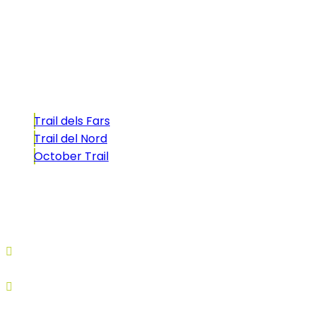
atractivo tan característico que, si te gusta
correr, debes enfrentarte a él.
Carreras
Trail dels Fars
Trail del Nord
October Trail
CONTACTO
comunicacio@biosportmenorca.com
info@elitechip.net
C/ Sant Antoni Maria Claret, 27
C/ Velázquez, 8A