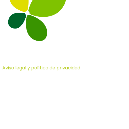
Aviso legal y política de privacidad
© 2023 Illa dels Trails
Illa dels Trails
La Illa dels Trails, un desafío de ensueño
formado por cinco citas únicas y con un