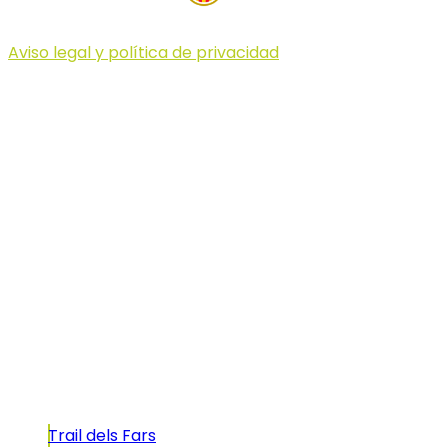
Aviso legal y política de privacidad
© 2023 Illa dels Trails
Illa dels Trails
La Illa dels Trails, un desafío de ensueño
formado por cinco citas únicas y con un
atractivo tan característico que, si te gusta
correr, debes enfrentarte a él.
Carreras
Trail dels Fars