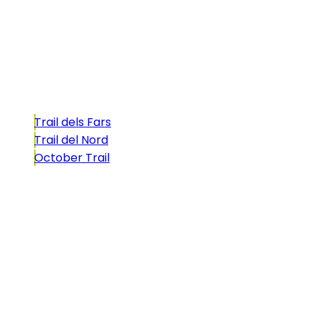
atractivo tan característico que, si te gusta
correr, debes enfrentarte a él.
Carreras
Trail dels Fars
Trail del Nord
October Trail
CONTACTO
comunicacio@biosportmenorca.com
info@elitechip.net
C/ Sant Antoni Maria Claret, 27
C/ Velázquez, 8A