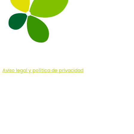
Aviso legal y política de privacidad
© 2023 Illa dels Trails
Illa dels Trails
La Illa dels Trails, un desafío de ensueño
formado por cinco citas únicas y con un