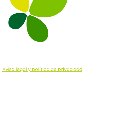
Aviso legal y política de privacidad
© 2023 Illa dels Trails
Illa dels Trails
La Illa dels Trails, un desafío de ensueño
formado por cinco citas únicas y con un