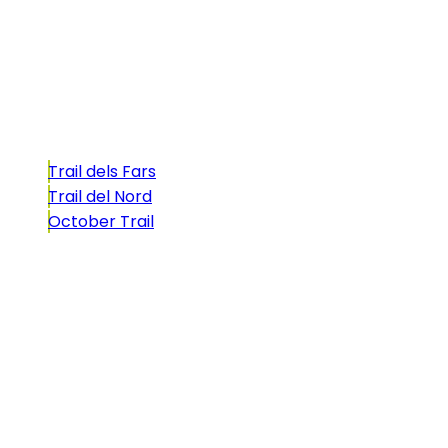
atractivo tan característico que, si te gusta
correr, debes enfrentarte a él.
Carreras
Trail dels Fars
Trail del Nord
October Trail
CONTACTO
comunicacio@biosportmenorca.com
info@elitechip.net
C/ Sant Antoni Maria Claret, 27
C/ Velázquez, 8A