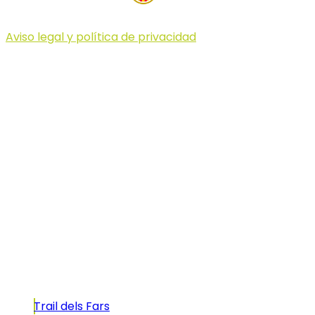
Aviso legal y política de privacidad
© 2023 Illa dels Trails
Illa dels Trails
La Illa dels Trails, un desafío de ensueño
formado por cinco citas únicas y con un
atractivo tan característico que, si te gusta
correr, debes enfrentarte a él.
Carreras
Trail dels Fars