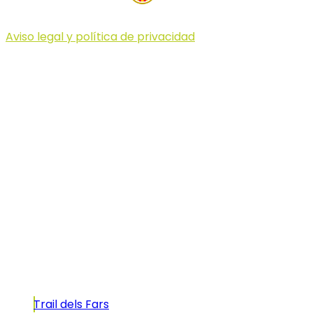
Aviso legal y política de privacidad
© 2023 Illa dels Trails
Illa dels Trails
La Illa dels Trails, un desafío de ensueño
formado por cinco citas únicas y con un
atractivo tan característico que, si te gusta
correr, debes enfrentarte a él.
Carreras
Trail dels Fars