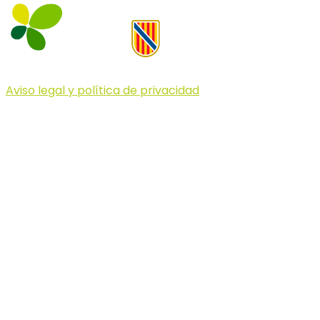
Aviso legal y política de privacidad
© 2023 Illa dels Trails
Illa dels Trails
La Illa dels Trails, un desafío de ensueño
formado por cinco citas únicas y con un
atractivo tan característico que, si te gusta
correr, debes enfrentarte a él.
Carreras