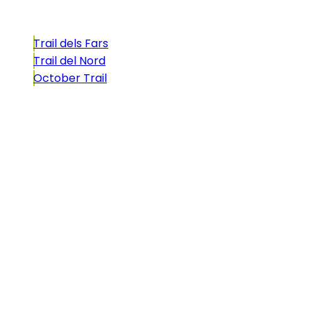
Trail dels Fars
Trail del Nord
October Trail
CONTACTO
comunicacio@biosportmenorca.com
info@elitechip.net
C/ Sant Antoni Maria Claret, 27
C/ Velázquez, 8A
Utilizamos cookies propias y de terceros para fines
analíticos y para mostrarle publicidad personalizada
en base a un perfil elaborado a partir de sus hábitos
de navegación (por ejemplo, páginas visitadas). Clique