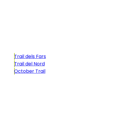
formado por cinco citas únicas y con un
atractivo tan característico que, si te gusta
correr, debes enfrentarte a él.
Carreras
Trail dels Fars
Trail del Nord
October Trail
CONTACTO
comunicacio@biosportmenorca.com
info@elitechip.net
C/ Sant Antoni Maria Claret, 27