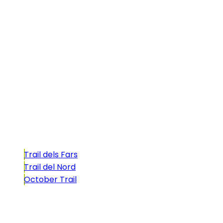
Illa dels Trails
La Illa dels Trails, un desafío de ensueño
formado por cinco citas únicas y con un
atractivo tan característico que, si te gusta
correr, debes enfrentarte a él.
Carreras
Trail dels Fars
Trail del Nord
October Trail
CONTACTO