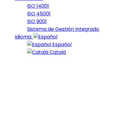
ISO 14001
ISO 45001
ISO 9001
Sistema de Gestión Integrado
Idioma:
Español
Català
Portfolio Categorí
20_2017
2017
19_2017
2017
18_2017