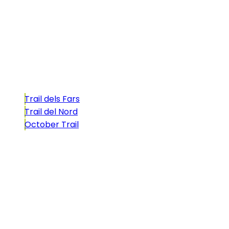
formado por cinco citas únicas y con un
atractivo tan característico que, si te gusta
correr, debes enfrentarte a él.
Carreras
Trail dels Fars
Trail del Nord
October Trail
CONTACTO
comunicacio@biosportmenorca.com
info@elitechip.net
C/ Sant Antoni Maria Claret, 27