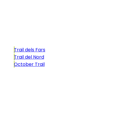
atractivo tan característico que, si te gusta
correr, debes enfrentarte a él.
Carreras
Trail dels Fars
Trail del Nord
October Trail
CONTACTO
comunicacio@biosportmenorca.com
info@elitechip.net
C/ Sant Antoni Maria Claret, 27
C/ Velázquez, 8A