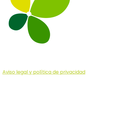
Aviso legal y política de privacidad
© 2023 Illa dels Trails
Illa dels Trails
La Illa dels Trails, un desafío de ensueño
formado por cinco citas únicas y con un