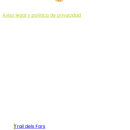
Aviso legal y política de privacidad
© 2023 Illa dels Trails
Illa dels Trails
La Illa dels Trails, un desafío de ensueño
formado por cinco citas únicas y con un
atractivo tan característico que, si te gusta
correr, debes enfrentarte a él.
Carreras
Trail dels Fars