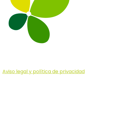
Aviso legal y política de privacidad
© 2023 Illa dels Trails
Illa dels Trails
La Illa dels Trails, un desafío de ensueño
formado por cinco citas únicas y con un