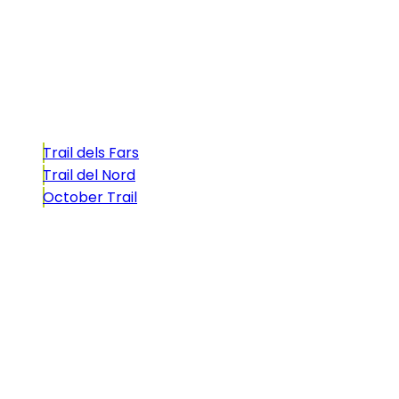
atractivo tan característico que, si te gusta
correr, debes enfrentarte a él.
Carreras
Trail dels Fars
Trail del Nord
October Trail
CONTACTO
comunicacio@biosportmenorca.com
info@elitechip.net
C/ Sant Antoni Maria Claret, 27
C/ Velázquez, 8A