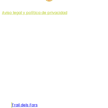
Aviso legal y política de privacidad
© 2023 Illa dels Trails
Illa dels Trails
La Illa dels Trails, un desafío de ensueño
formado por cinco citas únicas y con un
atractivo tan característico que, si te gusta
correr, debes enfrentarte a él.
Carreras
Trail dels Fars