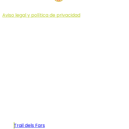
Aviso legal y política de privacidad
© 2023 Illa dels Trails
Illa dels Trails
La Illa dels Trails, un desafío de ensueño
formado por cinco citas únicas y con un
atractivo tan característico que, si te gusta
correr, debes enfrentarte a él.
Carreras
Trail dels Fars