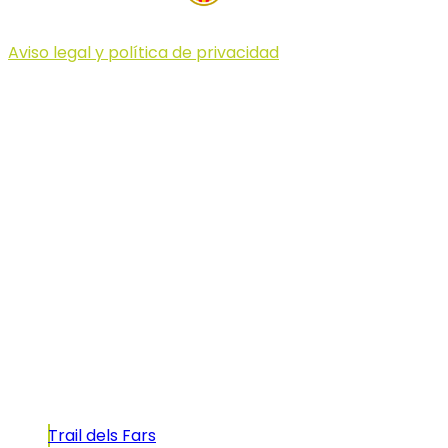
Aviso legal y política de privacidad
© 2023 Illa dels Trails
Illa dels Trails
La Illa dels Trails, un desafío de ensueño
formado por cinco citas únicas y con un
atractivo tan característico que, si te gusta
correr, debes enfrentarte a él.
Carreras
Trail dels Fars