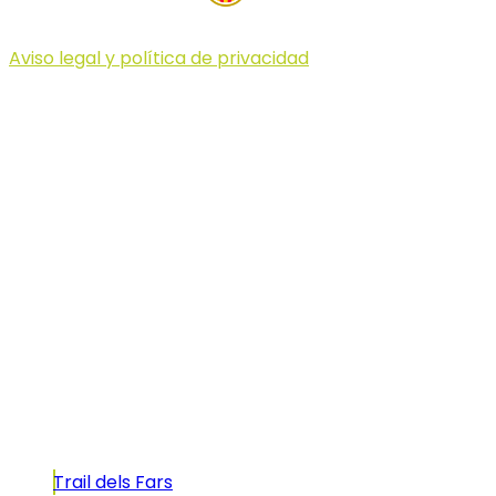
Aviso legal y política de privacidad
© 2023 Illa dels Trails
Illa dels Trails
La Illa dels Trails, un desafío de ensueño
formado por cinco citas únicas y con un
atractivo tan característico que, si te gusta
correr, debes enfrentarte a él.
Carreras
Trail dels Fars