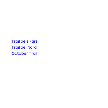
atractivo tan característico que, si te gusta
correr, debes enfrentarte a él.
Carreras
Trail dels Fars
Trail del Nord
October Trail
CONTACTO
comunicacio@biosportmenorca.com
info@elitechip.net
C/ Sant Antoni Maria Claret, 27
C/ Velázquez, 8A