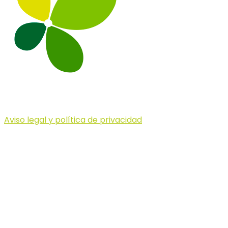
Aviso legal y política de privacidad
© 2023 Illa dels Trails
Illa dels Trails
La Illa dels Trails, un desafío de ensueño
formado por cinco citas únicas y con un