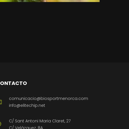
ONTACTO
comunicacio@biosportmenorca.com
info@elitechip.net
C/ Sant Antoni Maria Claret, 27
C/ Velázquez, 8A