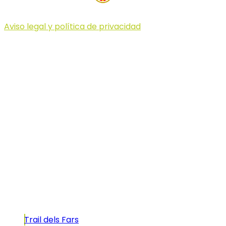
Aviso legal y política de privacidad
© 2023 Illa dels Trails
Illa dels Trails
La Illa dels Trails, un desafío de ensueño
formado por cinco citas únicas y con un
atractivo tan característico que, si te gusta
correr, debes enfrentarte a él.
Carreras
Trail dels Fars